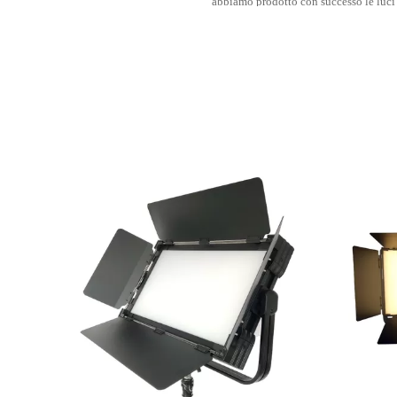
abbiamo prodotto con successo le luci a
spazio di alto potere LED,
In questo mondo cangiante, l'illuminazio
leggera più alta, alto TLCI/CRI e illum
- Produzione redditizia 
- La nostre conoscenza ed esperienza in i