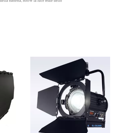
della batteria, 800W la luce reale dello
li ecc. della luce del LED.
diffusione e di contaminazione con uscita
uisito di illuminazione del film e dello
lità dei nostri prodotti.
o vantaggio. Abbiamo fatto il servizio del