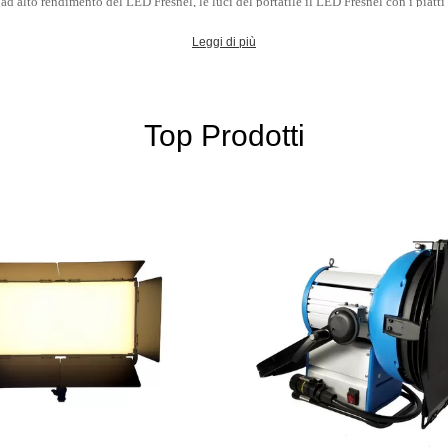
d alto rendimento del LED Fresnel, le luci del portatile il LED Fresnel con i piatti 
 luci di pannello molli del LED, luci di pannello compatte del LED e corredi portati
Leggi di più
La nostra missione:
ne di G&L determina marciare più ulteriormente nel mercato professionale di radio
Top Prodotti
inotecnica di ottimo rendimento silenziosa del LED per soddisfare il livello del req
studio.
I nostri vantaggi:
& sistema rigoroso altamente qualificato & del tecnico di qualità per garantire la qua
- Il nostro servizio di distribuzione rapido.
lluminazione professionale del film e di radiodiffusione del LED sono tutto il vostr
ODM dell'OEM per alcuni dei nostri clienti nel mercato internazionale.
- Tutto il nostro prodotto delle luci del LED è CE e Rohn ha certificato