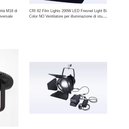
 con più partner dell'OEM e portare i pro
rità M18 di
CRI 92 Film Lights 200W LED Fresnel Light Bi
versale
Color NO Ventilatore per illuminazione di studio
professionale ((Pole-Operated Yoke)