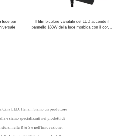
 luce par
Il film bicolore variabile del LED accende il
niversale
pannello 180W della luce morbida con il corpo
della lega di alluminio per illuminazione dello
studio
ella Cina LED: Henan. Siamo un produttore
fia e siamo specializzati nei prodotti di
i sforzi nella R & S e nell'innovazione,