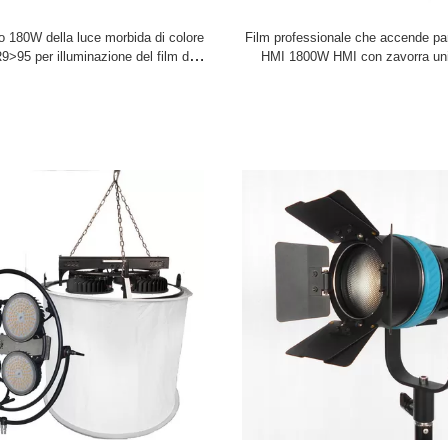
produzione e spirito di innovazione professionali, restiamo in attesa per cooperare
lo 180W della luce morbida di colore
Film professionale che accende pa
efficienze e più economizzatori d'energia del LED attacchi il nostro mondo.
>95 per illuminazione del film del
HMI 1800W HMI con zavorra uni
LED