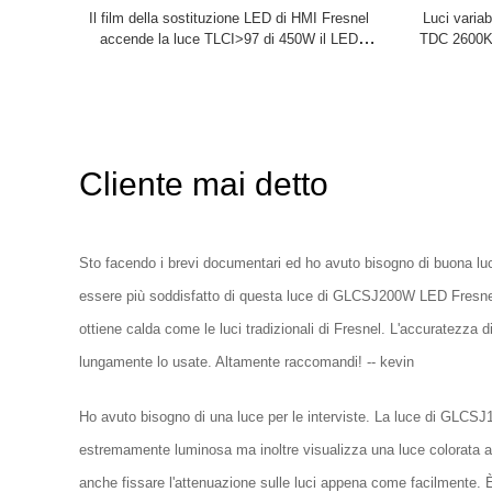
Il film della sostituzione LED di HMI Fresnel
Luci varia
accende la luce TLCI>97 di 450W il LED
TDC 2600K-
Fresnel per illuminazione dello studio
Cliente mai detto
Sto facendo i brevi documentari ed ho avuto bisogno di buona luc
essere più soddisfatto di questa luce di GLCSJ200W LED Fresnel. 
ottiene calda come le luci tradizionali di Fresnel. L'accuratezza
lungamente lo usate. Altamente raccomandi! -- kevin
Ho avuto bisogno di una luce per le interviste. La luce di GLCS
estremamente luminosa ma inoltre visualizza una luce colorata a
anche fissare l'attenuazione sulle luci appena come facilmente. È 