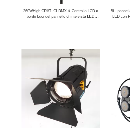
Con le nostri tecnologie, competenza di 
260WHigh CRI/TLCI DMX & Controllo LCD a
Bi - pannel
bordo Luci del pannello di intervista LED
LED con R9
((Pole-Operated Yoke)