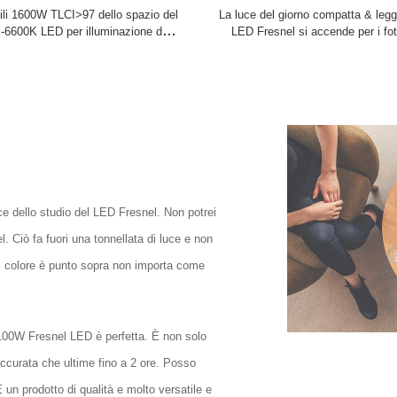
bili 1600W TLCI>97 dello spazio del
La luce del giorno compatta & legg
6600K LED per illuminazione dello
LED Fresnel si accende per i fot
studio e del film
Videographers
e dello studio del LED Fresnel. Non potrei
Ciò fa fuori una tonnellata di luce e non
 di colore è punto sopra non importa come
J100W Fresnel LED è perfetta. È non solo
ccurata che ultime fino a 2 ore. Posso
un prodotto di qualità e molto versatile e