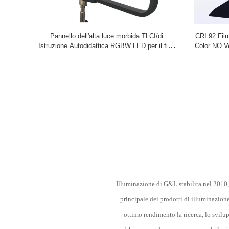
Pannello dell'alta luce morbida TLCI/di
CRI 92 Fil
Istruzione Autodidattica RGBW LED per il film
Color NO Ve
che accende 400W/controllo di APP
profes
Illuminazione di G&L stabilita nel 2010,
principale dei prodotti di illuminazione
ottimo rendimento la ricerca, lo svilup