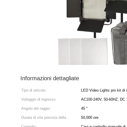
Informazioni dettagliate
Tipo di articolo:
LED Video Lights pro kit di 
Voltaggio di ingresso:
AC100-240V, 50-60HZ, DC 
Angolo del raggio:
45 °
Durata di vita prevista della
50,000 ore
lampada:
Controllo:
Cavi e controllo manuale di