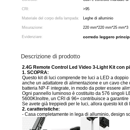
CRI:
>95
Materiale del corpo della lampada:
Leghe di alluminio
Misurazione:
220 mm*220 mm*25 mm*3
Evidenziare:
corredo leggero princip
Descrizione di prodotto
2.4G Remote Control Led Video 3-Light Kit con pia
1. SCOPRA:
Questo kit di luci comprende tre luci a LED a doppio co
anche un adattatore di alimentazione e un cavo che ut
batteria NP-F integrate, in modo da poter essere alime
Ogni pannello luminoso è costituito da 576 singoli 
5600KInoltre, un CRI di 96+ contribuisce a garantire 
Se avete già treppiedi per le luci, allora questo kit di 
2. caratteristiche:
- Casa completamente in lega di alluminio, design so