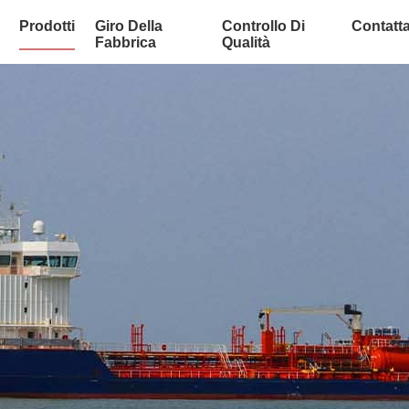
Prodotti
Giro Della
Controllo Di
Contatta
Fabbrica
Qualità