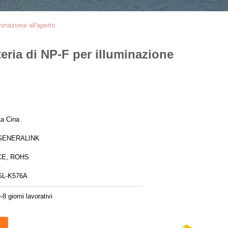
minazione all'aperto
eria di NP-F per illuminazione
La Cina
GENERALINK
CE, ROHS
GL-K576A
-8 giorni lavorativi