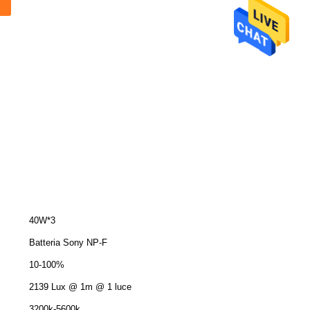
40W*3
Batteria Sony NP-F
10-100%
2139 Lux @ 1m @ 1 luce
3200k-5600k