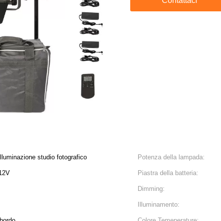
Contattaci
illuminazione studio fotografico
Potenza della lampada:
12V
Piastra della batteria:
Dimming:
Illuminamento:
 bordo
Colore Temeperature: