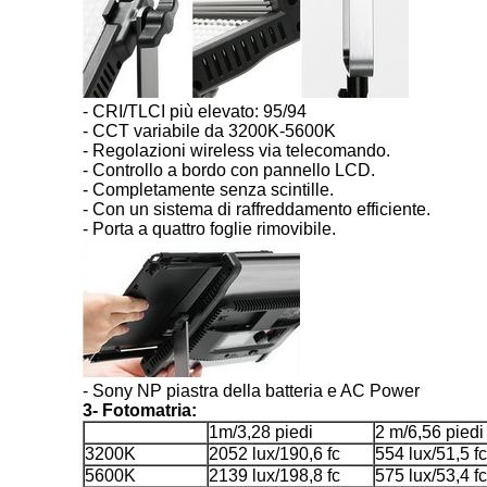
- CRI/TLCI più elevato: 95/94
- CCT variabile da 3200K-5600K
- Regolazioni wireless via telecomando.
- Controllo a bordo con pannello LCD.
- Completamente senza scintille.
- Con un sistema di raffreddamento efficiente.
- Porta a quattro foglie rimovibile.
- Sony NP piastra della batteria e AC Power
3- Fotomatria:
1m/3,28 piedi
2 m/6,56 piedi
3200K
2052 lux/190,6 fc
554 lux/51,5 fc
5600K
2139 lux/198,8 fc
575 lux/53,4 fc