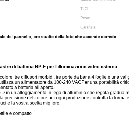
TLCI:
Peso:
Garanzia:
ale del pannello
pro studio della foto che accende corredo
,
stre di batteria NP-F per l'illuminazione video esterna.
lore, tre diffusori morbidi, tre porte da bar a 4 foglie e una vali
ilizza un alimentatore da 100-240 VACPer una portabilità critica
ntato a batteria all'aperto.
LED in un alloggiamento in lega di alluminio.che regola gradual
la precisione del colore per ogni produzione.controlla la forma 
luci è la vostra scelta migliore.
ttile e compatto