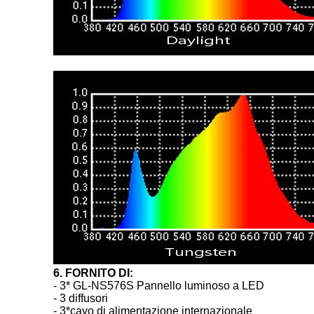
6. FORNITO DI:
- 3* GL-NS576S Pannello luminoso a LED
- 3 diffusori
- 3*cavo di alimentazione internazionale