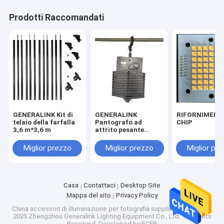
Prodotti Raccomandati
GENERALINK Kit di
GENERALINK
RIFORNIMENTI
telaio della farfalla
Pantografo ad
CHIP
3,6 m*3,6 m
attrito pesante
((1.2-4m)
Miglior prezzo
Miglior prezzo
Miglior pr
Casa
Contattaci
Desktop Site
Mappa del sito
Privacy Policy
China accessori di illuminazione per fotografia
supplier.Copyright ©
2025 Zhengzhou Generalink Lighting Equipment Co., Ltd.. All Rights
Reserved. Developed by
ECER